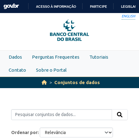
Skip to main content
ACESSO À INFORMAÇÃO
PARTICIPE
LEGISLAÇ
IR
ENGLISH
PARA
O
CONTEÚDO
Dados
Perguntas Frequentes
Tutoriais
Contato
Sobre o Portal
Conjuntos de dados
Ordenar por