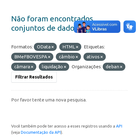
Não foram encontrados
conjuntos de dados
Formatos:
OData
HTML
Etiquetas:
BMeFBOVESPA
câmbio
ativos
câmara
liquidação
Organizações:
deban
Filtrar Resultados
Por favor tente uma nova pesquisa.
Você também pode ter acesso a esses registros usando a
API
(veja
Documentação da API
).