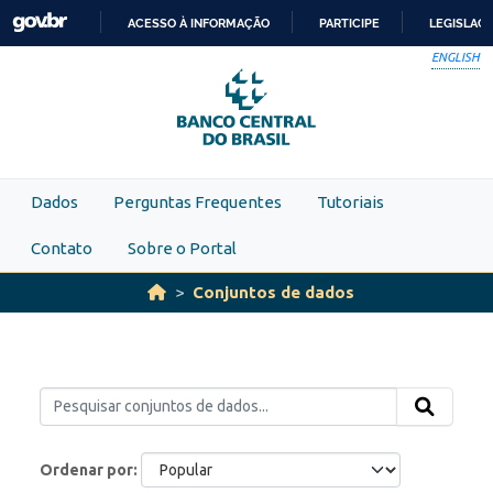
Skip to main content
ACESSO À INFORMAÇÃO
PARTICIPE
LEGISLAÇ
IR
ENGLISH
PARA
O
CONTEÚDO
Dados
Perguntas Frequentes
Tutoriais
Contato
Sobre o Portal
Conjuntos de dados
Ordenar por