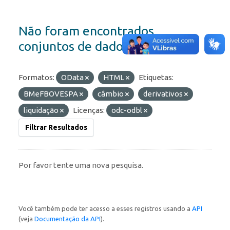
Não foram encontrados
conjuntos de dados
Formatos:
OData
HTML
Etiquetas:
BMeFBOVESPA
câmbio
derivativos
liquidação
Licenças:
odc-odbl
Filtrar Resultados
Por favor tente uma nova pesquisa.
Você também pode ter acesso a esses registros usando a
API
(veja
Documentação da API
).