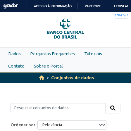
Skip to main content
ACESSO À INFORMAÇÃO
PARTICIPE
LEGISLAÇ
IR
ENGLISH
PARA
O
CONTEÚDO
Dados
Perguntas Frequentes
Tutoriais
Contato
Sobre o Portal
Conjuntos de dados
Ordenar por