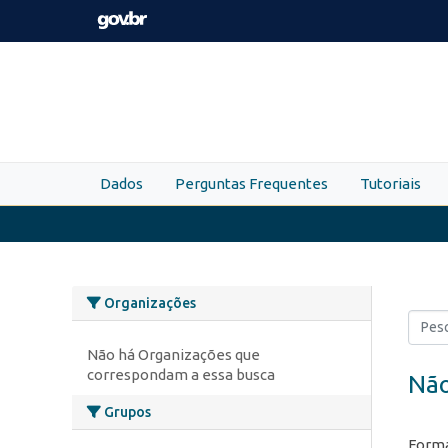
Skip to main content
Dados
Perguntas Frequentes
Tutoriais
Organizações
Não há Organizações que
correspondam a essa busca
Não
Grupos
Forma