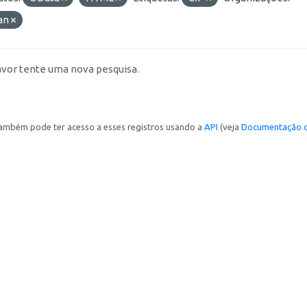
an
avor tente uma nova pesquisa.
ambém pode ter acesso a esses registros usando a
API
(veja
Documentação d