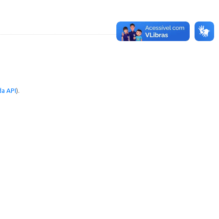
a API
).