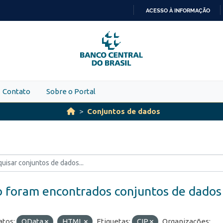
ACESSO À INFORMAÇÃO
IR
PARA
O
CONTEÚDO
Contato
Sobre o Portal
Conjuntos de dados
 foram encontrados conjuntos de dados
tos:
OData
HTML
Etiquetas:
CIP
Organizações: