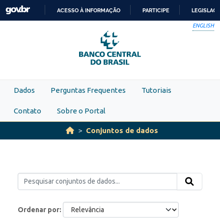
Skip to main content
ACESSO À INFORMAÇÃO
PARTICIPE
LEGISLAÇ
IR
ENGLISH
PARA
O
CONTEÚDO
Dados
Perguntas Frequentes
Tutoriais
Contato
Sobre o Portal
Conjuntos de dados
Ordenar por