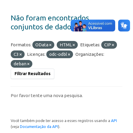
Não foram encontrados
conjuntos de dados
Formatos:
OData
HTML
Etiquetas:
CIP
C3
Licenças:
odc-odbl
Organizações:
deban
Filtrar Resultados
Por favor tente uma nova pesquisa.
Você também pode ter acesso a esses registros usando a
API
(veja
Documentação da API
).