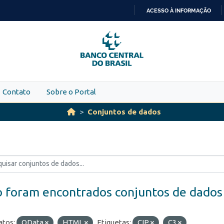
ACESSO À INFORMAÇÃO
IR
PARA
O
CONTEÚDO
Contato
Sobre o Portal
Conjuntos de dados
 foram encontrados conjuntos de dados
tos:
OData
HTML
Etiquetas:
CIP
C3