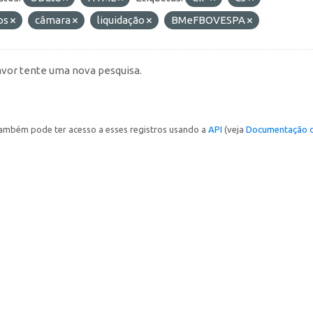
os
câmara
liquidação
BMeFBOVESPA
avor tente uma nova pesquisa.
ambém pode ter acesso a esses registros usando a
API
(veja
Documentação d