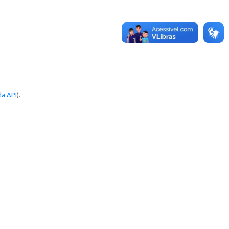
a API
).