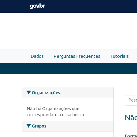
Skip to main content
Dados
Perguntas Frequentes
Tutoriais
Organizações
Não há Organizações que
correspondam a essa busca
Não
Grupos
Forma