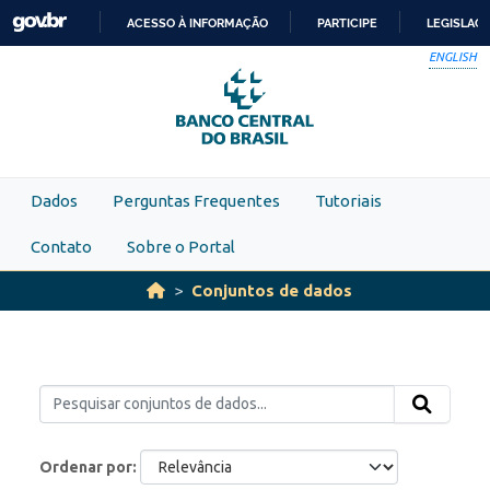
Skip to main content
ACESSO À INFORMAÇÃO
PARTICIPE
LEGISLAÇ
IR
ENGLISH
PARA
O
CONTEÚDO
Dados
Perguntas Frequentes
Tutoriais
Contato
Sobre o Portal
Conjuntos de dados
Ordenar por