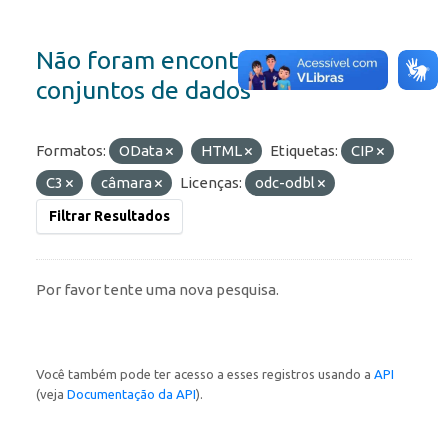
Não foram encontrados
conjuntos de dados
Formatos:
OData
HTML
Etiquetas:
CIP
C3
câmara
Licenças:
odc-odbl
Filtrar Resultados
Por favor tente uma nova pesquisa.
Você também pode ter acesso a esses registros usando a
API
(veja
Documentação da API
).