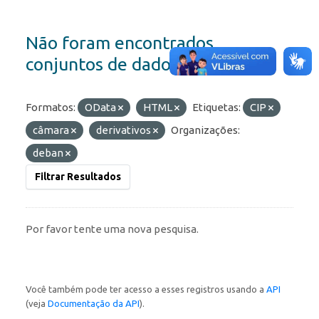
Não foram encontrados
conjuntos de dados
Formatos:
OData
HTML
Etiquetas:
CIP
câmara
derivativos
Organizações:
deban
Filtrar Resultados
Por favor tente uma nova pesquisa.
Você também pode ter acesso a esses registros usando a
API
(veja
Documentação da API
).