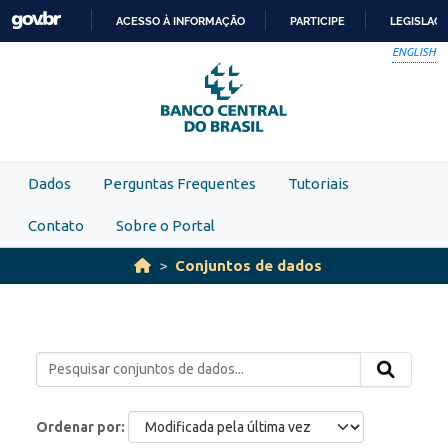
Skip to main content
ACESSO À INFORMAÇÃO
PARTICIPE
LEGISLAÇ
IR
ENGLISH
PARA
O
CONTEÚDO
Dados
Perguntas Frequentes
Tutoriais
Contato
Sobre o Portal
Conjuntos de dados
Ordenar por