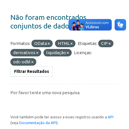
Não foram encontrados
conjuntos de dados
Formatos:
OData
HTML
Etiquetas:
CIP
derivativos
liquidação
Licenças:
odc-odbl
Filtrar Resultados
Por favor tente uma nova pesquisa.
Você também pode ter acesso a esses registros usando a
API
(veja
Documentação da API
).