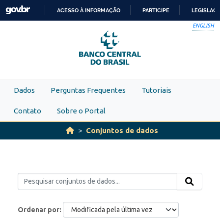
Skip to main content
ACESSO À INFORMAÇÃO
PARTICIPE
LEGISLAÇ
IR
ENGLISH
PARA
O
CONTEÚDO
Dados
Perguntas Frequentes
Tutoriais
Contato
Sobre o Portal
Conjuntos de dados
Ordenar por