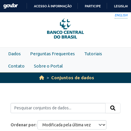
Skip to main content
ACESSO À INFORMAÇÃO
PARTICIPE
LEGISLAÇ
IR
ENGLISH
PARA
O
CONTEÚDO
Dados
Perguntas Frequentes
Tutoriais
Contato
Sobre o Portal
Conjuntos de dados
Ordenar por