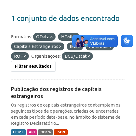
1 conjunto de dados encontrado
Formatos:
OData
HTML
Etiquetas:
Capitais Estrangeiros
IED
Portfólio
ROF
Organizações:
BCB/Dstat
Filtrar Resultados
Publicação dos registros de capitais
estrangeiros
Os registros de capitais estrangeiros contemplam os
seguintes tipos de operações, criadas ou encerradas
em cada período data-base, no âmbito do sistema de
Registro Declaratório...
HTML
API
OData
JSON