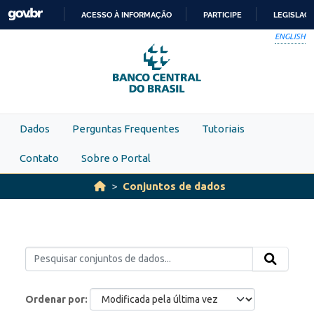
Skip to main content
ACESSO À INFORMAÇÃO
PARTICIPE
LEGISLAÇ
IR
ENGLISH
PARA
O
CONTEÚDO
Dados
Perguntas Frequentes
Tutoriais
Contato
Sobre o Portal
Conjuntos de dados
Ordenar por