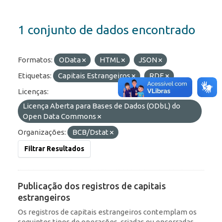
1 conjunto de dados encontrado
Formatos:
OData
HTML
JSON
Etiquetas:
Capitais Estrangeiros
RDE
Licenças:
Licença Aberta para Bases de Dados (ODbL) do
Open Data Commons
Organizações:
BCB/Dstat
Filtrar Resultados
Publicação dos registros de capitais
estrangeiros
Os registros de capitais estrangeiros contemplam os
seguintes tipos de operações, criadas ou encerradas