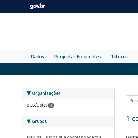
Skip to main content
Dados
Perguntas Frequentes
Tutoriais
Organizações
BCB/Dstat
1
1 c
Grupos
Forma
Não há Grupos que correspondam a