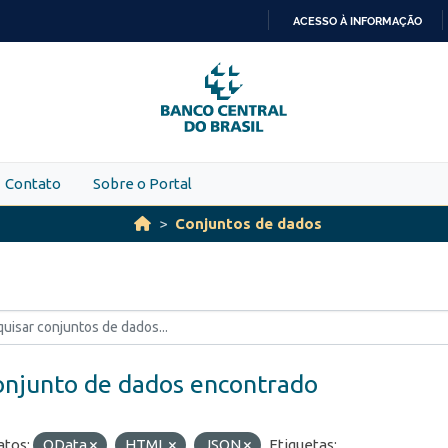
ACESSO À INFORMAÇÃO
IR
PARA
O
CONTEÚDO
Contato
Sobre o Portal
Conjuntos de dados
onjunto de dados encontrado
tos:
OData
HTML
JSON
Etiquetas: