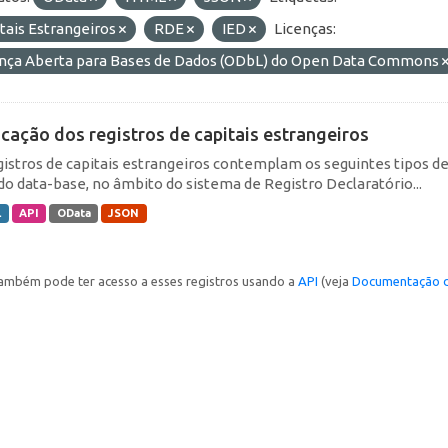
tais Estrangeiros
RDE
IED
Licenças:
ença Aberta para Bases de Dados (ODbL) do Open Data Commons
icação dos registros de capitais estrangeiros
gistros de capitais estrangeiros contemplam os seguintes tipos d
do data-base, no âmbito do sistema de Registro Declaratório...
L
API
OData
JSON
ambém pode ter acesso a esses registros usando a
API
(veja
Documentação d