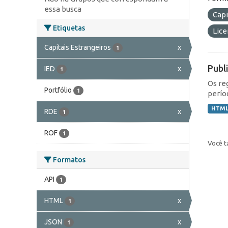
essa busca
Capi
Etiquetas
Lic
Capitais Estrangeiros
x
1
Publ
IED
x
1
Os re
Portfólio
1
perío
HTM
RDE
x
1
ROF
1
Você t
Formatos
API
1
HTML
x
1
JSON
x
1