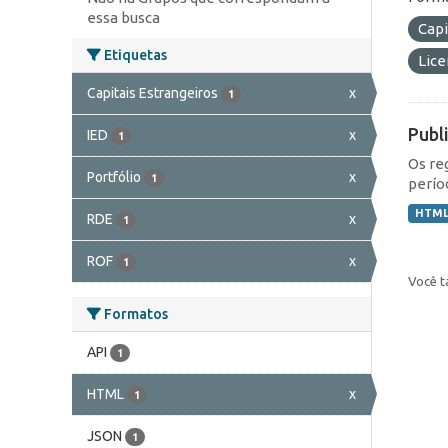
essa busca
Capi
Etiquetas
Lic
Capitais Estrangeiros
x
1
Publ
IED
x
1
Os re
Portfólio
x
1
perío
HTM
RDE
x
1
ROF
x
1
Você t
Formatos
API
1
HTML
x
1
JSON
1