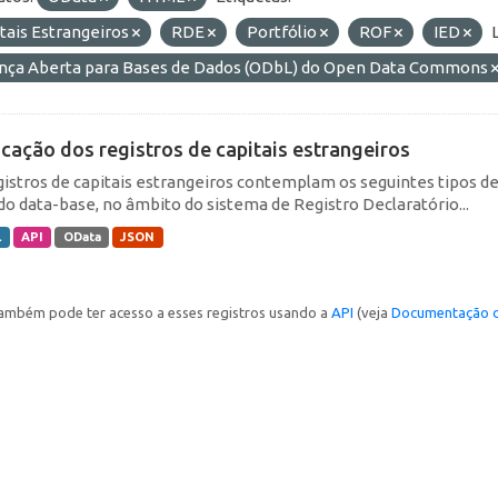
tais Estrangeiros
RDE
Portfólio
ROF
IED
ença Aberta para Bases de Dados (ODbL) do Open Data Commons
icação dos registros de capitais estrangeiros
gistros de capitais estrangeiros contemplam os seguintes tipos d
do data-base, no âmbito do sistema de Registro Declaratório...
L
API
OData
JSON
ambém pode ter acesso a esses registros usando a
API
(veja
Documentação d