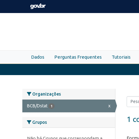
Skip to main content
Dados
Perguntas Frequentes
Tutoriais
Organizações
BCB/Dstat
x
1
1 c
Grupos
Forma
Não há Grupos que correspondam a