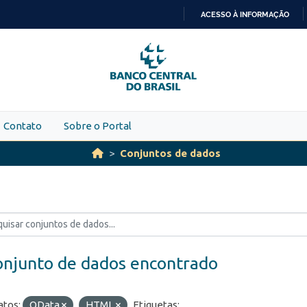
ACESSO À INFORMAÇÃO
IR
PARA
O
CONTEÚDO
Contato
Sobre o Portal
Conjuntos de dados
onjunto de dados encontrado
tos:
OData
HTML
Etiquetas: