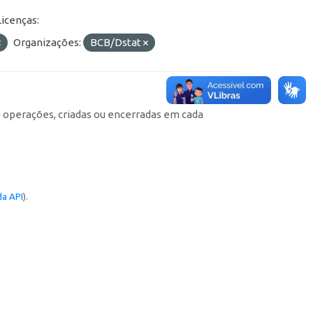
Licenças:
Organizações:
BCB/Dstat
e operações, criadas ou encerradas em cada
a API
).