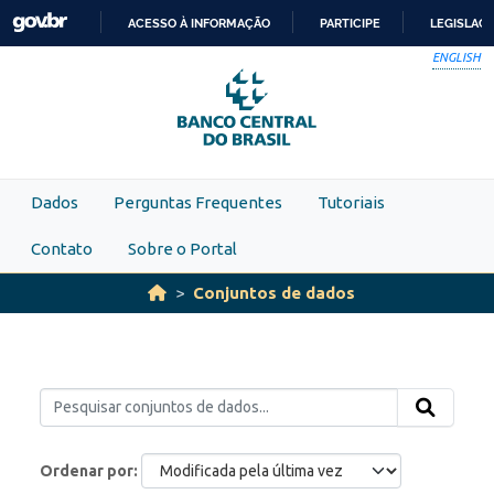
Skip to main content
ACESSO À INFORMAÇÃO
PARTICIPE
LEGISLAÇ
IR
ENGLISH
PARA
O
CONTEÚDO
Dados
Perguntas Frequentes
Tutoriais
Contato
Sobre o Portal
Conjuntos de dados
Ordenar por