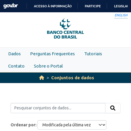
Skip to main content
ACESSO À INFORMAÇÃO
PARTICIPE
LEGISLAÇ
IR
ENGLISH
PARA
O
CONTEÚDO
Dados
Perguntas Frequentes
Tutoriais
Contato
Sobre o Portal
Conjuntos de dados
Ordenar por