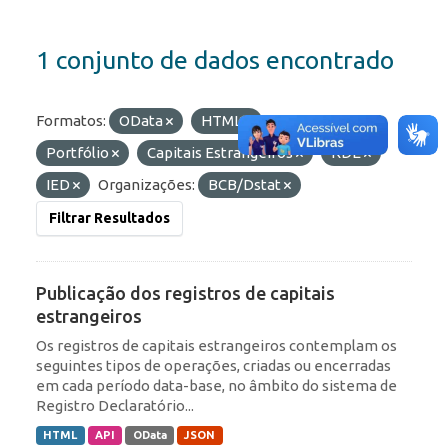
1 conjunto de dados encontrado
Formatos:
OData
HTML
Etiquetas:
Portfólio
Capitais Estrangeiros
RDE
IED
Organizações:
BCB/Dstat
Filtrar Resultados
Publicação dos registros de capitais
estrangeiros
Os registros de capitais estrangeiros contemplam os
seguintes tipos de operações, criadas ou encerradas
em cada período data-base, no âmbito do sistema de
Registro Declaratório...
HTML
API
OData
JSON