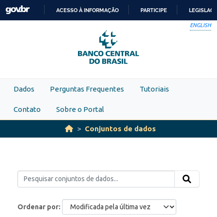
Skip to main content
ACESSO À INFORMAÇÃO
PARTICIPE
LEGISLAÇ
IR
ENGLISH
PARA
O
CONTEÚDO
Dados
Perguntas Frequentes
Tutoriais
Contato
Sobre o Portal
Conjuntos de dados
Ordenar por