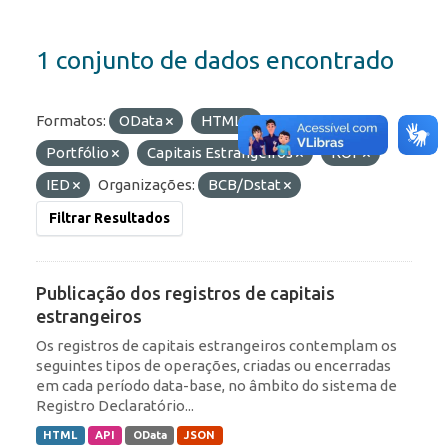
1 conjunto de dados encontrado
Formatos:
OData
HTML
Etiquetas:
Portfólio
Capitais Estrangeiros
ROF
IED
Organizações:
BCB/Dstat
Filtrar Resultados
Publicação dos registros de capitais
estrangeiros
Os registros de capitais estrangeiros contemplam os
seguintes tipos de operações, criadas ou encerradas
em cada período data-base, no âmbito do sistema de
Registro Declaratório...
HTML
API
OData
JSON