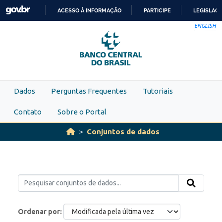
Skip to main content
ACESSO À INFORMAÇÃO
PARTICIPE
LEGISLAÇ
IR
ENGLISH
PARA
O
CONTEÚDO
Dados
Perguntas Frequentes
Tutoriais
Contato
Sobre o Portal
Conjuntos de dados
Ordenar por