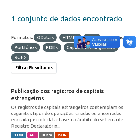
1 conjunto de dados encontrado
Formatos:
OData
HTML
API
Etiquetas:
Portfólio
RDE
Capitais Estrangeiros
ROF
Filtrar Resultados
Publicação dos registros de capitais
estrangeiros
Os registros de capitais estrangeiros contemplam os
seguintes tipos de operações, criadas ou encerradas
em cada período data-base, no âmbito do sistema de
Registro Declaratório...
HTML
API
OData
JSON