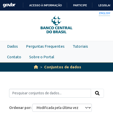
Skip to main content
ACESSO À INFORMAÇÃO
PARTICIPE
LEGISLAÇ
IR
ENGLISH
PARA
O
CONTEÚDO
Dados
Perguntas Frequentes
Tutoriais
Contato
Sobre o Portal
Conjuntos de dados
Ordenar por