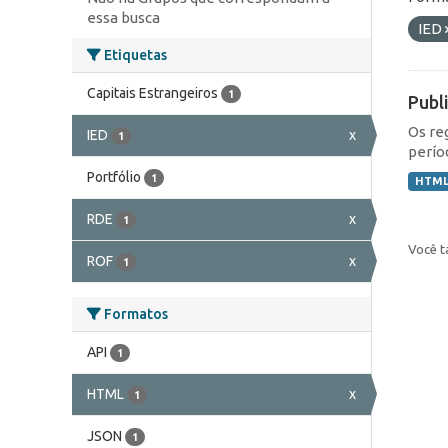
essa busca
IED
Etiquetas
Capitais Estrangeiros
1
Publ
Os re
IED
x
1
perío
Portfólio
1
HTM
RDE
x
1
Você t
ROF
x
1
Formatos
API
1
HTML
x
1
JSON
1