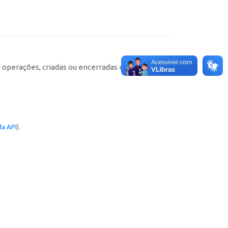
e operações, criadas ou encerradas em cada
a API
).