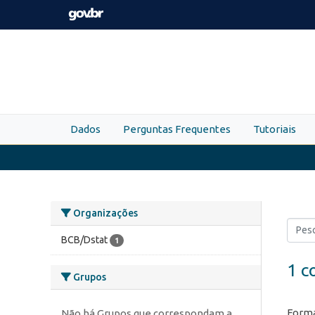
Skip to main content
Dados
Perguntas Frequentes
Tutoriais
Organizações
BCB/Dstat
1
1 c
Grupos
Forma
Não há Grupos que correspondam a