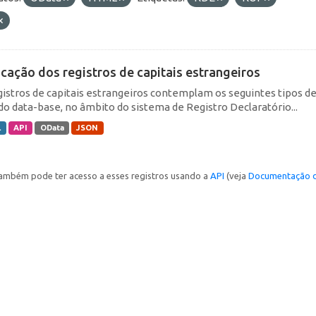
icação dos registros de capitais estrangeiros
gistros de capitais estrangeiros contemplam os seguintes tipos d
do data-base, no âmbito do sistema de Registro Declaratório...
L
API
OData
JSON
ambém pode ter acesso a esses registros usando a
API
(veja
Documentação d