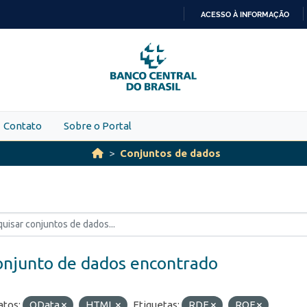
ACESSO À INFORMAÇÃO
IR
PARA
O
CONTEÚDO
Contato
Sobre o Portal
Conjuntos de dados
onjunto de dados encontrado
tos:
OData
HTML
Etiquetas:
RDE
ROF