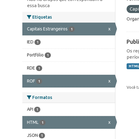
essa busca
Capi
Etiquetas
Organ
Capitais Estrangeiros
x
1
Publ
IED
1
Os re
Portfólio
1
perío
HTM
RDE
1
ROF
x
1
Você t
Formatos
API
1
HTML
x
1
JSON
1