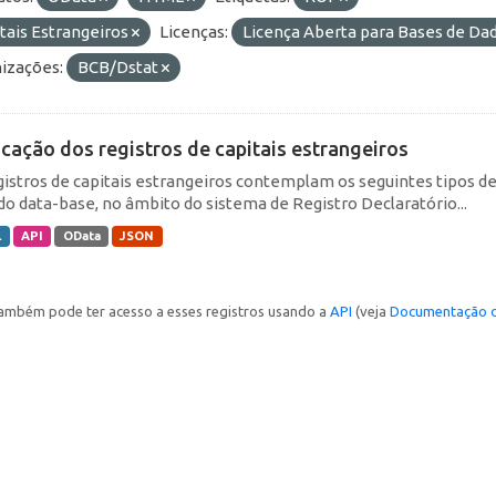
tais Estrangeiros
Licenças:
Licença Aberta para Bases de D
izações:
BCB/Dstat
icação dos registros de capitais estrangeiros
gistros de capitais estrangeiros contemplam os seguintes tipos d
do data-base, no âmbito do sistema de Registro Declaratório...
L
API
OData
JSON
ambém pode ter acesso a esses registros usando a
API
(veja
Documentação d