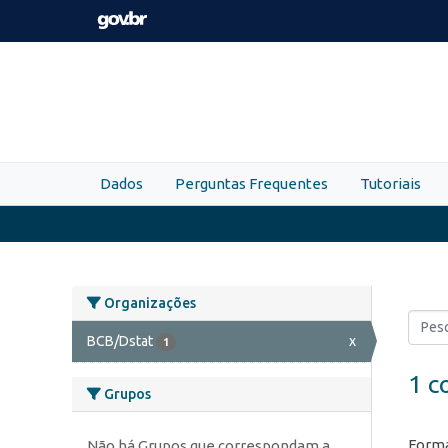
Skip to main content
Dados
Perguntas Frequentes
Tutoriais
Organizações
BCB/Dstat
x
1
1 c
Grupos
Forma
Não há Grupos que correspondam a