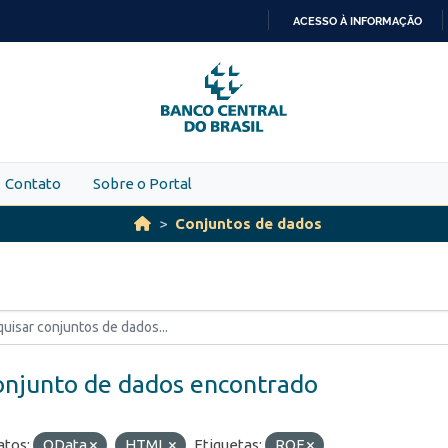
ACESSO À INFORMAÇÃO
IR
PARA
O
CONTEÚDO
Contato
Sobre o Portal
Conjuntos de dados
onjunto de dados encontrado
tos:
OData
HTML
Etiquetas:
ROF