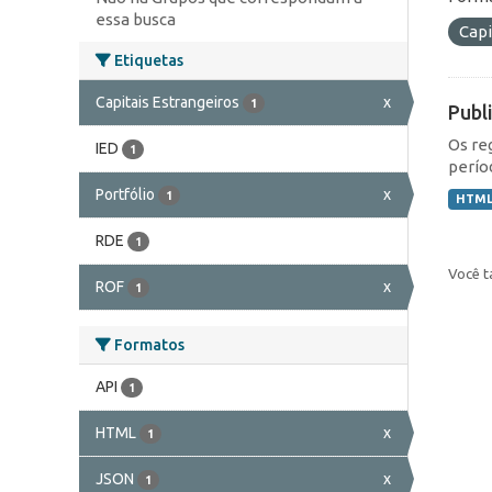
essa busca
Capi
Etiquetas
Capitais Estrangeiros
x
1
Publ
Os re
IED
1
perío
Portfólio
x
1
HTM
RDE
1
Você t
ROF
x
1
Formatos
API
1
HTML
x
1
JSON
x
1