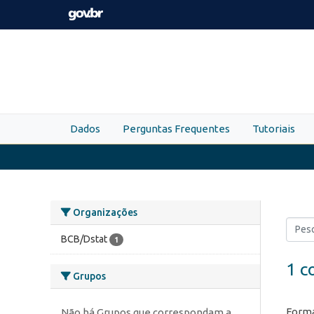
Skip to main content
Dados
Perguntas Frequentes
Tutoriais
Organizações
BCB/Dstat
1
1 c
Grupos
Forma
Não há Grupos que correspondam a