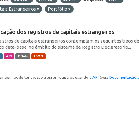
tais Estrangeiros
Portfólio
icação dos registros de capitais estrangeiros
gistros de capitais estrangeiros contemplam os seguintes tipos d
do data-base, no âmbito do sistema de Registro Declaratório...
L
API
OData
JSON
ambém pode ter acesso a esses registros usando a
API
(veja
Documentação d