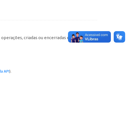
e operações, criadas ou encerradas em cada
a API
).