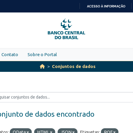
ACESSO À INFORMAÇÃO
IR
PARA
O
CONTEÚDO
Contato
Sobre o Portal
Conjuntos de dados
onjunto de dados encontrado
tos:
OData
HTML
JSON
Etiquetas:
ROF