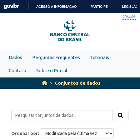
Skip to main content
ACESSO À INFORMAÇÃO
PARTICIPE
LEGISLAÇ
IR
ENGLISH
PARA
O
CONTEÚDO
Dados
Perguntas Frequentes
Tutoriais
Contato
Sobre o Portal
Conjuntos de dados
Ordenar por