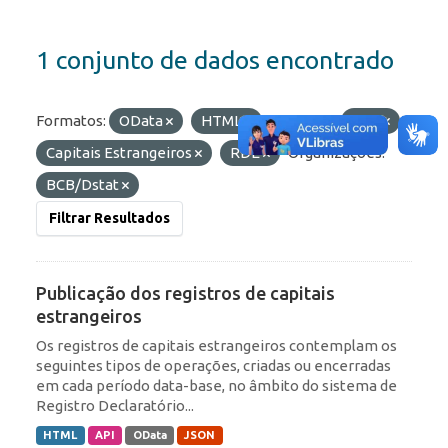
1 conjunto de dados encontrado
Formatos:
OData
HTML
Etiquetas:
ROF
Capitais Estrangeiros
RDE
Organizações:
BCB/Dstat
Filtrar Resultados
Publicação dos registros de capitais
estrangeiros
Os registros de capitais estrangeiros contemplam os
seguintes tipos de operações, criadas ou encerradas
em cada período data-base, no âmbito do sistema de
Registro Declaratório...
HTML
API
OData
JSON