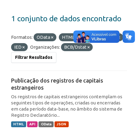
1 conjunto de dados encontrado
Formatos:
OData
HTML
Etiquetas:
ROF
IED
Organizações:
BCB/Dstat
Filtrar Resultados
Publicação dos registros de capitais
estrangeiros
Os registros de capitais estrangeiros contemplam os
seguintes tipos de operações, criadas ou encerradas
em cada período data-base, no âmbito do sistema de
Registro Declaratório...
HTML
API
OData
JSON