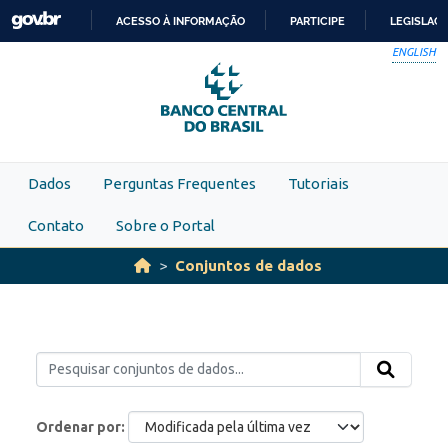
Skip to main content
ACESSO À INFORMAÇÃO
PARTICIPE
LEGISLAÇ
IR
ENGLISH
PARA
O
CONTEÚDO
Dados
Perguntas Frequentes
Tutoriais
Contato
Sobre o Portal
Conjuntos de dados
Ordenar por