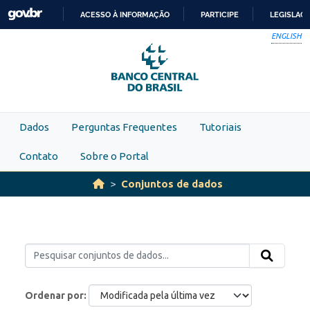
Skip to main content
ACESSO À INFORMAÇÃO
PARTICIPE
LEGISLAÇ
IR
ENGLISH
PARA
O
CONTEÚDO
Dados
Perguntas Frequentes
Tutoriais
Contato
Sobre o Portal
Conjuntos de dados
Ordenar por