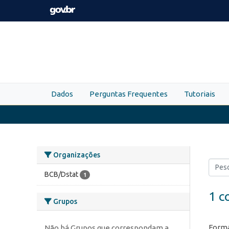
Skip to main content
Dados
Perguntas Frequentes
Tutoriais
Organizações
BCB/Dstat
1
1 c
Grupos
Forma
Não há Grupos que correspondam a