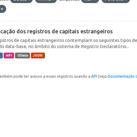
E
icação dos registros de capitais estrangeiros
gistros de capitais estrangeiros contemplam os seguintes tipos d
do data-base, no âmbito do sistema de Registro Declaratório...
L
API
OData
JSON
ambém pode ter acesso a esses registros usando a
API
(veja
Documentação d