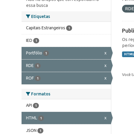
essa busca
RD
Etiquetas
Capitais Estrangeiros
1
Publ
Os re
IED
1
perío
Portfólio
x
1
HTM
RDE
x
1
Você t
ROF
x
1
Formatos
API
1
HTML
x
1
JSON
1