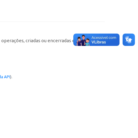
e operações, criadas ou encerradas em cada
a API
).