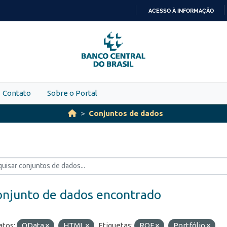
ACESSO À INFORMAÇÃO
IR
PARA
O
CONTEÚDO
Contato
Sobre o Portal
Conjuntos de dados
onjunto de dados encontrado
tos:
OData
HTML
Etiquetas:
ROF
Portfólio