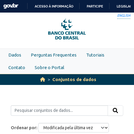
Skip to main content
ACESSO À INFORMAÇÃO
PARTICIPE
LEGISLAÇ
IR
ENGLISH
PARA
O
CONTEÚDO
Dados
Perguntas Frequentes
Tutoriais
Contato
Sobre o Portal
Conjuntos de dados
Ordenar por