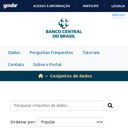
Skip to main content
ACESSO À INFORMAÇÃO
PARTICIPE
LEGISLAÇ
IR
ENGLISH
PARA
O
CONTEÚDO
Dados
Perguntas Frequentes
Tutoriais
Contato
Sobre o Portal
Conjuntos de dados
Ordenar por