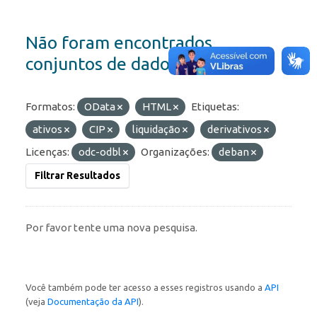
Não foram encontrados
conjuntos de dados
Formatos:
OData
HTML
Etiquetas:
ativos
CIP
liquidação
derivativos
Licenças:
odc-odbl
Organizações:
deban
Filtrar Resultados
Por favor tente uma nova pesquisa.
Você também pode ter acesso a esses registros usando a
API
(veja
Documentação da API
).