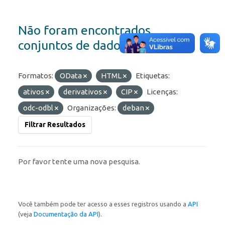
Não foram encontrados
conjuntos de dados
Formatos:
OData
HTML
Etiquetas:
ativos
derivativos
CIP
Licenças:
odc-odbl
Organizações:
deban
Filtrar Resultados
Por favor tente uma nova pesquisa.
Você também pode ter acesso a esses registros usando a
API
(veja
Documentação da API
).