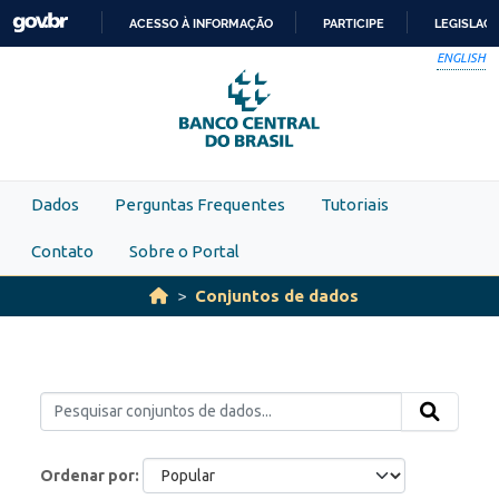
Skip to main content
ACESSO À INFORMAÇÃO
PARTICIPE
LEGISLAÇ
IR
ENGLISH
PARA
O
CONTEÚDO
Dados
Perguntas Frequentes
Tutoriais
Contato
Sobre o Portal
Conjuntos de dados
Ordenar por