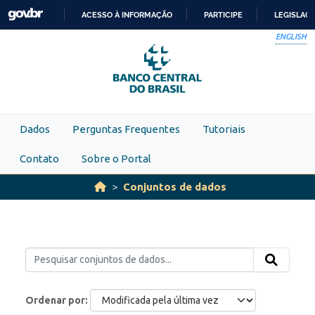
Skip to main content
ACESSO À INFORMAÇÃO
PARTICIPE
LEGISLAÇ
IR
ENGLISH
PARA
O
CONTEÚDO
Dados
Perguntas Frequentes
Tutoriais
Contato
Sobre o Portal
Conjuntos de dados
Ordenar por