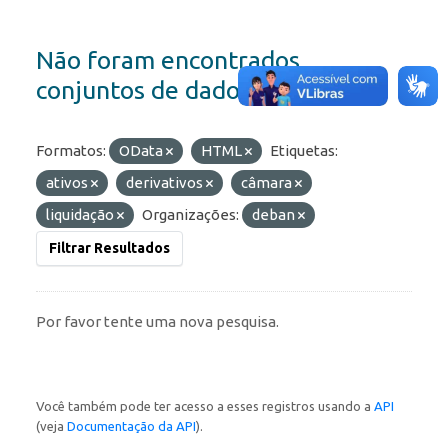
Não foram encontrados
conjuntos de dados
Formatos:
OData
HTML
Etiquetas:
ativos
derivativos
câmara
liquidação
Organizações:
deban
Filtrar Resultados
Por favor tente uma nova pesquisa.
Você também pode ter acesso a esses registros usando a
API
(veja
Documentação da API
).