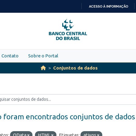
ACESSO À INFORMAÇÃO
IR
PARA
O
CONTEÚDO
Contato
Sobre o Portal
Conjuntos de dados
 foram encontrados conjuntos de dados
tos:
OData
HTML
Etiquetas:
ativos