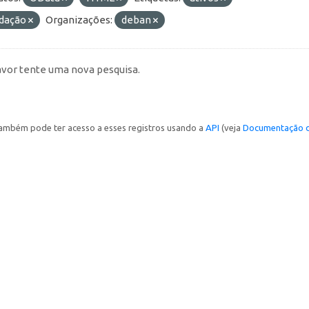
idação
Organizações:
deban
avor tente uma nova pesquisa.
ambém pode ter acesso a esses registros usando a
API
(veja
Documentação d