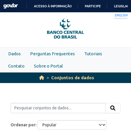
Skip to main content
ACESSO À INFORMAÇÃO
PARTICIPE
LEGISLAÇ
IR
ENGLISH
PARA
O
CONTEÚDO
Dados
Perguntas Frequentes
Tutoriais
Contato
Sobre o Portal
Conjuntos de dados
Ordenar por