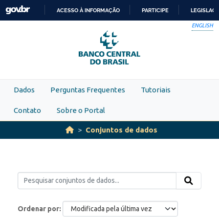
Skip to main content
ACESSO À INFORMAÇÃO
PARTICIPE
LEGISLAÇ
IR
ENGLISH
PARA
O
CONTEÚDO
Dados
Perguntas Frequentes
Tutoriais
Contato
Sobre o Portal
Conjuntos de dados
Ordenar por