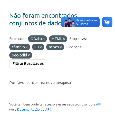
Não foram encontrados
conjuntos de dados
Formatos:
OData
HTML
Etiquetas:
câmbio
C3
ações
Licenças:
odc-odbl
Filtrar Resultados
Por favor tente uma nova pesquisa.
Você também pode ter acesso a esses registros usando a
API
(veja
Documentação da API
).