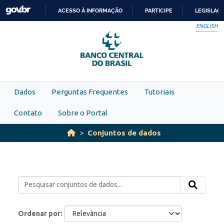
Skip to main content
ACESSO À INFORMAÇÃO
PARTICIPE
LEGISLAÇ
IR
ENGLISH
PARA
O
CONTEÚDO
Dados
Perguntas Frequentes
Tutoriais
Contato
Sobre o Portal
Conjuntos de dados
Ordenar por