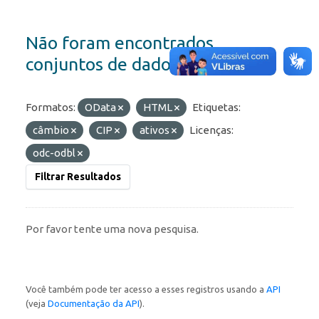
Não foram encontrados
conjuntos de dados
Formatos:
OData
HTML
Etiquetas:
câmbio
CIP
ativos
Licenças:
odc-odbl
Filtrar Resultados
Por favor tente uma nova pesquisa.
Você também pode ter acesso a esses registros usando a
API
(veja
Documentação da API
).