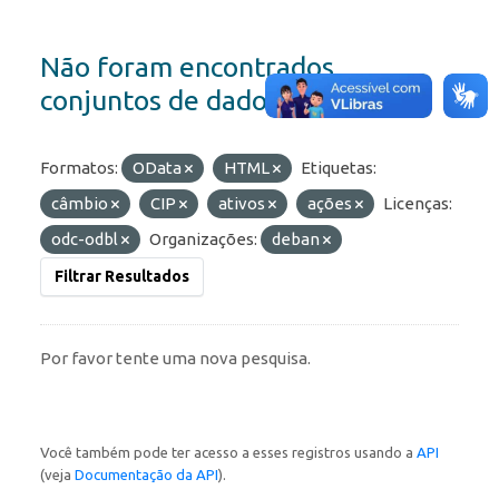
Não foram encontrados
conjuntos de dados
Formatos:
OData
HTML
Etiquetas:
câmbio
CIP
ativos
ações
Licenças:
odc-odbl
Organizações:
deban
Filtrar Resultados
Por favor tente uma nova pesquisa.
Você também pode ter acesso a esses registros usando a
API
(veja
Documentação da API
).