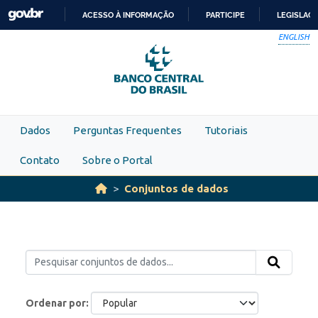
Skip to main content
ACESSO À INFORMAÇÃO
PARTICIPE
LEGISLAÇ
IR
ENGLISH
PARA
O
CONTEÚDO
Dados
Perguntas Frequentes
Tutoriais
Contato
Sobre o Portal
Conjuntos de dados
Ordenar por