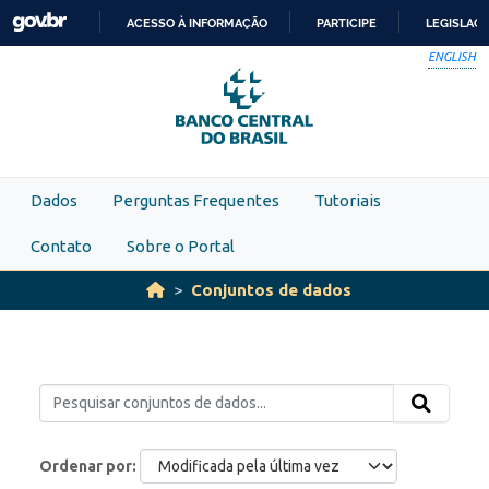
Skip to main content
ACESSO À INFORMAÇÃO
PARTICIPE
LEGISLAÇ
IR
ENGLISH
PARA
O
CONTEÚDO
Dados
Perguntas Frequentes
Tutoriais
Contato
Sobre o Portal
Conjuntos de dados
Ordenar por