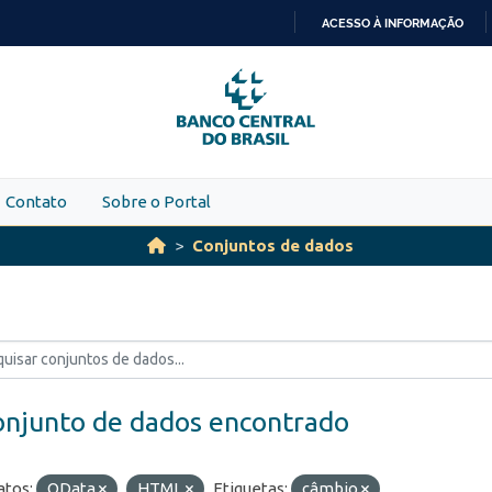
ACESSO À INFORMAÇÃO
IR
PARA
O
CONTEÚDO
Contato
Sobre o Portal
Conjuntos de dados
onjunto de dados encontrado
tos:
OData
HTML
Etiquetas:
câmbio