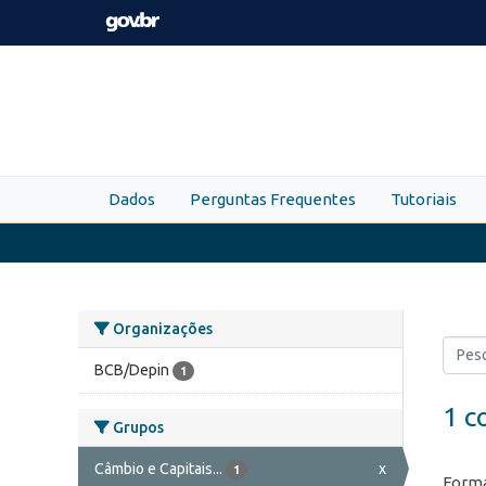
Skip to main content
Dados
Perguntas Frequentes
Tutoriais
Organizações
BCB/Depin
1
1 c
Grupos
Câmbio e Capitais...
x
1
Forma