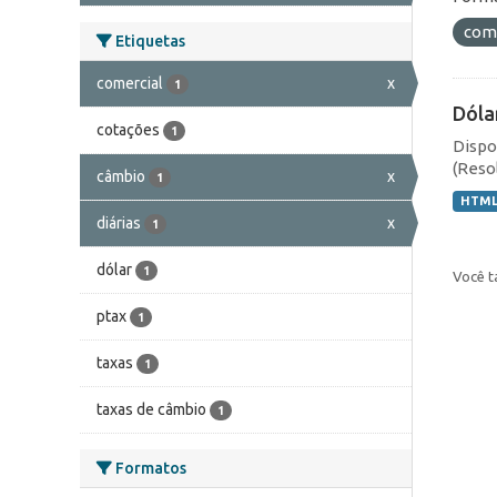
com
Etiquetas
comercial
x
1
Dóla
cotações
1
Dispo
(Resol
câmbio
x
1
HTM
diárias
x
1
dólar
1
Você t
ptax
1
taxas
1
taxas de câmbio
1
Formatos