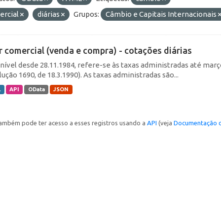
ercial
diárias
Grupos:
Câmbio e Capitais Internacionais
r comercial (venda e compra) - cotações diárias
nível desde 28.11.1984, refere-se às taxas administradas até março 
ução 1690, de 18.3.1990). As taxas administradas são...
L
API
OData
JSON
ambém pode ter acesso a esses registros usando a
API
(veja
Documentação d