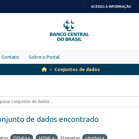
ACESSO À INFORMAÇÃO
IR
PARA
O
CONTEÚDO
Contato
Sobre o Portal
Conjuntos de dados
onjunto de dados encontrado
tos:
OData
HTML
Etiquetas:
câmbio