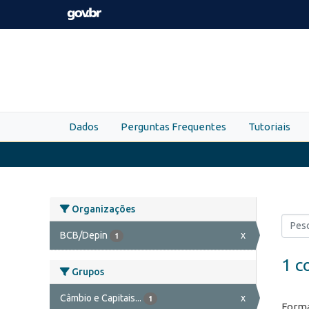
Skip to main content
Dados
Perguntas Frequentes
Tutoriais
Organizações
BCB/Depin
x
1
1 c
Grupos
Câmbio e Capitais...
x
1
Forma