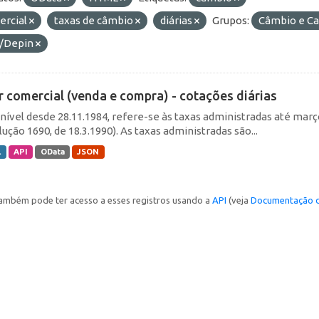
ercial
taxas de câmbio
diárias
Grupos:
Câmbio e Ca
/Depin
r comercial (venda e compra) - cotações diárias
nível desde 28.11.1984, refere-se às taxas administradas até março 
ução 1690, de 18.3.1990). As taxas administradas são...
L
API
OData
JSON
ambém pode ter acesso a esses registros usando a
API
(veja
Documentação d