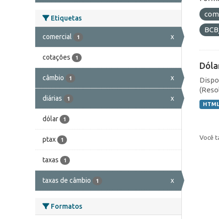
com
Etiquetas
BCB
comercial
x
1
cotações
1
Dóla
câmbio
x
1
Dispo
(Resol
diárias
x
1
HTM
dólar
1
Você t
ptax
1
taxas
1
taxas de câmbio
x
1
Formatos