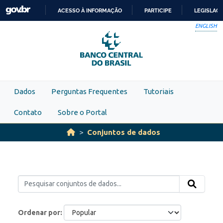
Skip to main content
ACESSO À INFORMAÇÃO
PARTICIPE
LEGISLAÇ
IR
ENGLISH
PARA
O
CONTEÚDO
Dados
Perguntas Frequentes
Tutoriais
Contato
Sobre o Portal
Conjuntos de dados
Ordenar por