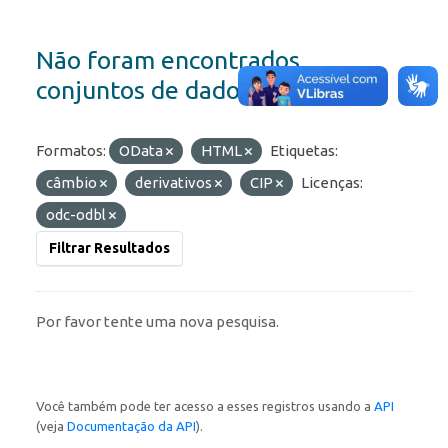
Não foram encontrados
conjuntos de dados
Formatos:
OData
HTML
Etiquetas:
câmbio
derivativos
CIP
Licenças:
odc-odbl
Filtrar Resultados
Por favor tente uma nova pesquisa.
Você também pode ter acesso a esses registros usando a
API
(veja
Documentação da API
).