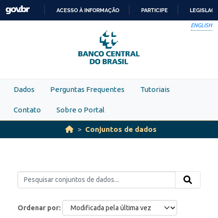
Skip to main content
ACESSO À INFORMAÇÃO
PARTICIPE
LEGISLAÇ
IR
ENGLISH
PARA
O
CONTEÚDO
Dados
Perguntas Frequentes
Tutoriais
Contato
Sobre o Portal
Conjuntos de dados
Ordenar por