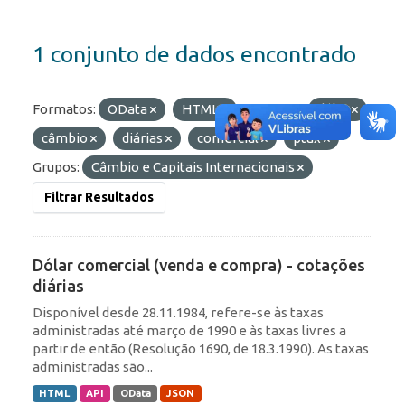
1 conjunto de dados encontrado
Formatos:
OData
HTML
Etiquetas:
dólar
câmbio
diárias
comercial
ptax
Grupos:
Câmbio e Capitais Internacionais
Filtrar Resultados
Dólar comercial (venda e compra) - cotações
diárias
Disponível desde 28.11.1984, refere-se às taxas
administradas até março de 1990 e às taxas livres a
partir de então (Resolução 1690, de 18.3.1990). As taxas
administradas são...
HTML
API
OData
JSON