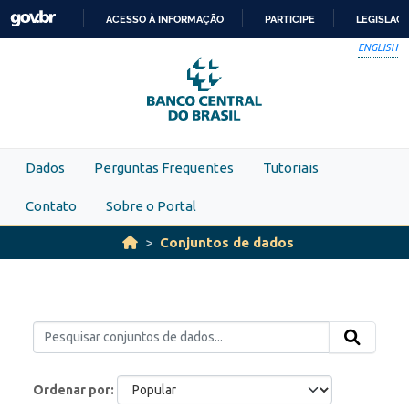
Skip to main content
ACESSO À INFORMAÇÃO
PARTICIPE
LEGISLAÇ
IR
ENGLISH
PARA
O
CONTEÚDO
Dados
Perguntas Frequentes
Tutoriais
Contato
Sobre o Portal
Conjuntos de dados
Ordenar por