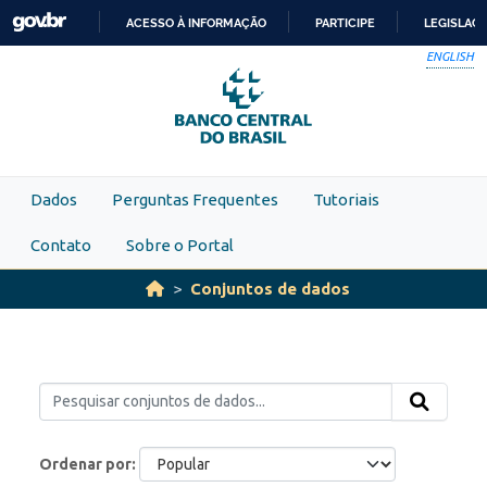
Skip to main content
ACESSO À INFORMAÇÃO
PARTICIPE
LEGISLAÇ
IR
ENGLISH
PARA
O
CONTEÚDO
Dados
Perguntas Frequentes
Tutoriais
Contato
Sobre o Portal
Conjuntos de dados
Ordenar por