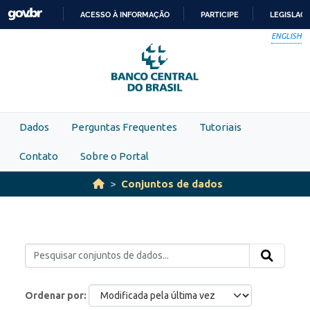
Skip to main content
ACESSO À INFORMAÇÃO
PARTICIPE
LEGISLAÇ
IR
ENGLISH
PARA
O
CONTEÚDO
Dados
Perguntas Frequentes
Tutoriais
Contato
Sobre o Portal
Conjuntos de dados
Ordenar por