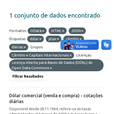
1 conjunto de dados encontrado
Formatos:
OData
HTML
JSON
Etiquetas:
dólar
ptax
câmbio
diárias
Grupos:
Câmbio e Capitais Internacionais
Licenças:
Licença Aberta para Bases de Dados (ODbL) do
Open Data Commons
Filtrar Resultados
Dólar comercial (venda e compra) - cotações
diárias
Disponível desde 28.11.1984, refere-se às taxas
administradas até março de 1990 e às taxas livres a