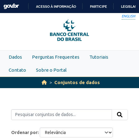
Skip to main content
ACESSO À INFORMAÇÃO
PARTICIPE
LEGISLAÇ
IR
ENGLISH
PARA
O
CONTEÚDO
Dados
Perguntas Frequentes
Tutoriais
Contato
Sobre o Portal
Conjuntos de dados
Ordenar por