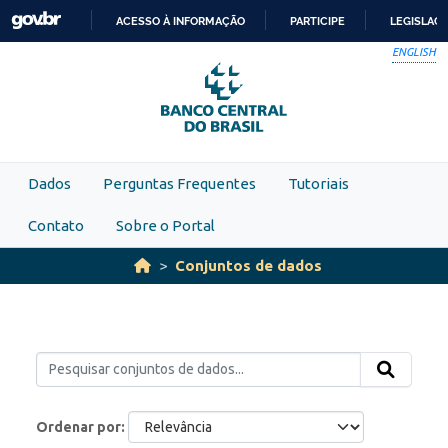
Skip to main content
ACESSO À INFORMAÇÃO
PARTICIPE
LEGISLAÇ
IR
ENGLISH
PARA
O
CONTEÚDO
Dados
Perguntas Frequentes
Tutoriais
Contato
Sobre o Portal
Conjuntos de dados
Ordenar por