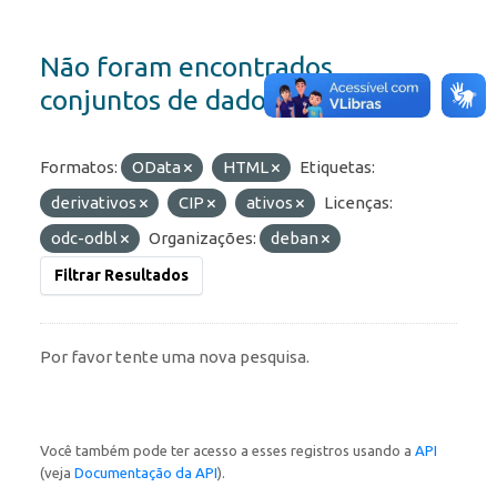
Não foram encontrados
conjuntos de dados
Formatos:
OData
HTML
Etiquetas:
derivativos
CIP
ativos
Licenças:
odc-odbl
Organizações:
deban
Filtrar Resultados
Por favor tente uma nova pesquisa.
Você também pode ter acesso a esses registros usando a
API
(veja
Documentação da API
).