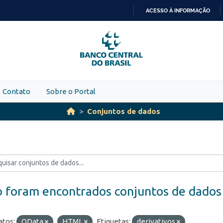
ACESSO À INFORMAÇÃO
IR
PARA
O
CONTEÚDO
Contato
Sobre o Portal
Conjuntos de dados
 foram encontrados conjuntos de dados
tos:
OData
HTML
Etiquetas:
derivativos