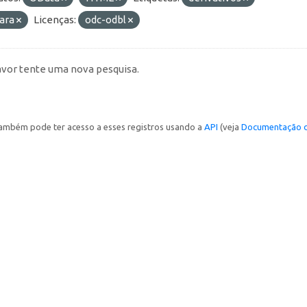
ara
Licenças:
odc-odbl
avor tente uma nova pesquisa.
ambém pode ter acesso a esses registros usando a
API
(veja
Documentação d