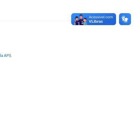
a API
).