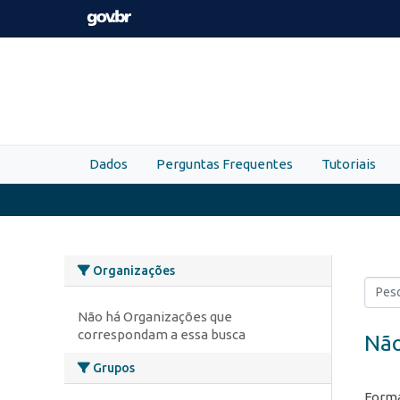
Skip to main content
Dados
Perguntas Frequentes
Tutoriais
Organizações
Não há Organizações que
correspondam a essa busca
Não
Grupos
Forma