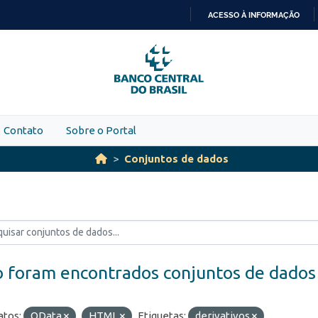
ACESSO À INFORMAÇÃO
IR
PARA
O
CONTEÚDO
Contato
Sobre o Portal
Conjuntos de dados
 foram encontrados conjuntos de dados
tos:
OData
HTML
Etiquetas:
derivativos