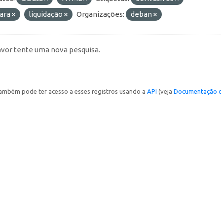
ara
liquidação
Organizações:
deban
avor tente uma nova pesquisa.
ambém pode ter acesso a esses registros usando a
API
(veja
Documentação d