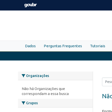
Skip to main content
Dados
Perguntas Frequentes
Tutoriais
Organizações
Não há Organizações que
correspondam a essa busca
Não
Grupos
Forma