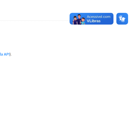
a API
).