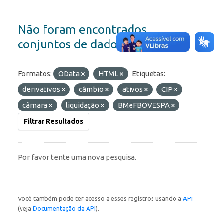
Não foram encontrados
conjuntos de dados
Formatos:
OData
HTML
Etiquetas:
derivativos
câmbio
ativos
CIP
câmara
liquidação
BMeFBOVESPA
Filtrar Resultados
Por favor tente uma nova pesquisa.
Você também pode ter acesso a esses registros usando a
API
(veja
Documentação da API
).