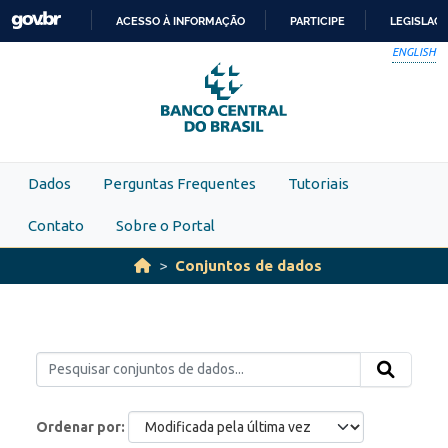
Skip to main content
ACESSO À INFORMAÇÃO
PARTICIPE
LEGISLAÇ
IR
ENGLISH
PARA
O
CONTEÚDO
Dados
Perguntas Frequentes
Tutoriais
Contato
Sobre o Portal
Conjuntos de dados
Ordenar por