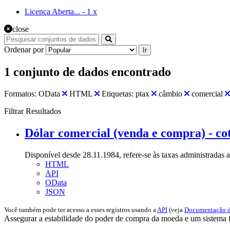
Licença Aberta...
-
1
x
close
Ordenar por
Ir
1 conjunto de dados encontrado
Formatos:
OData
HTML
Etiquetas:
ptax
câmbio
comercial
Filtrar Resultados
Dólar comercial (venda e compra) - cot
Disponível desde 28.11.1984, refere-se às taxas administradas a
HTML
API
OData
JSON
Você também pode ter acesso a esses registros usando a
API
(veja
Documentação d
Assegurar a estabilidade do poder de compra da moeda e um sistema fi