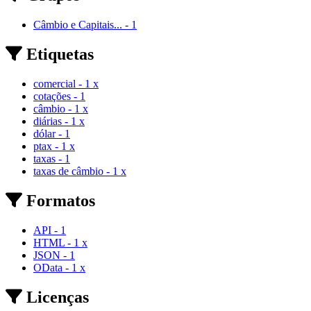
Câmbio e Capitais...
-
1
Etiquetas
comercial
-
1
x
cotações
-
1
câmbio
-
1
x
diárias
-
1
x
dólar
-
1
ptax
-
1
x
taxas
-
1
taxas de câmbio
-
1
x
Formatos
API
-
1
HTML
-
1
x
JSON
-
1
OData
-
1
x
Licenças