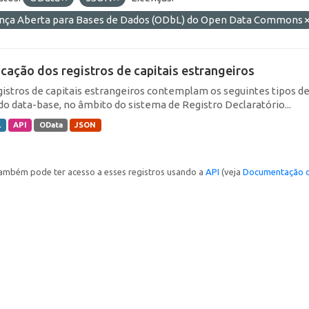
ença Aberta para Bases de Dados (ODbL) do Open Data Commons
icação dos registros de capitais estrangeiros
gistros de capitais estrangeiros contemplam os seguintes tipos d
do data-base, no âmbito do sistema de Registro Declaratório...
L
API
OData
JSON
ambém pode ter acesso a esses registros usando a
API
(veja
Documentação d