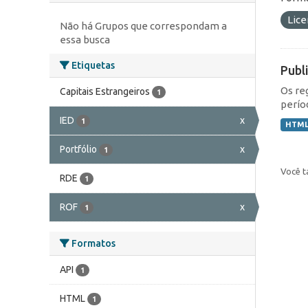
Lic
Não há Grupos que correspondam a
essa busca
Etiquetas
Publ
Os re
Capitais Estrangeiros
1
perío
IED
x
1
HTM
Portfólio
x
1
Você t
RDE
1
ROF
x
1
Formatos
API
1
HTML
1