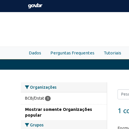
Skip to main content
Dados
Perguntas Frequentes
Tutoriais
Organizações
BCB/Dstat
1
1 c
Mostrar somente Organizações
popular
Grupos
Forma