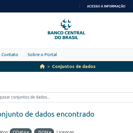
ACESSO À INFORMAÇÃO
IR
PARA
O
CONTEÚDO
Contato
Sobre o Portal
Conjuntos de dados
onjunto de dados encontrado
tos:
OData
JSON
Licenças: