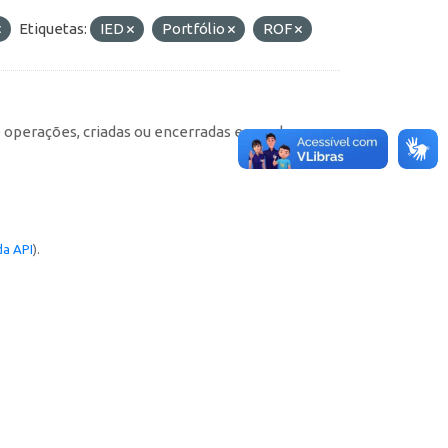
Etiquetas:
IED
Portfólio
ROF
e operações, criadas ou encerradas em cada
a API
).